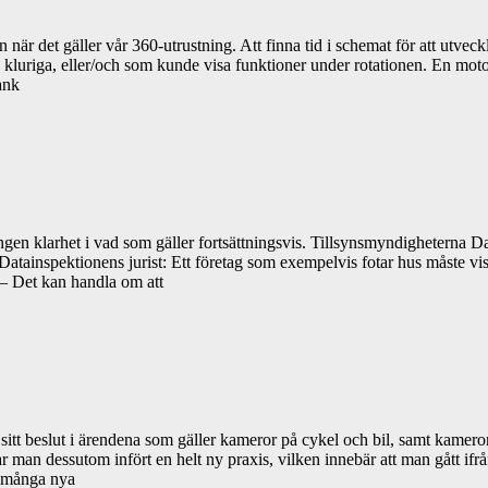
när det gäller vår 360-utrustning. Att finna tid i schemat för att utveck
e kluriga, eller/och som kunde visa funktioner under rotationen. En motorc
ank
n klarhet i vad som gäller fortsättningsvis. Tillsynsmyndigheterna Dat
Datainspektionens jurist: Ett företag som exempelvis fotar hus måste visa
. – Det kan handla om att
t beslut i ärendena som gäller kameror på cykel och bil, samt kamero
t har man dessutom infört en helt ny praxis, vilken innebär att man gått
ler många nya