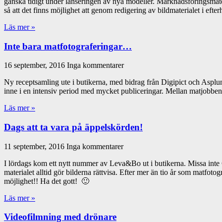
ganska tidigt under lanseringen av nya modeller. Marknadsföringsmater
så att det finns möjlighet att genom redigering av bildmaterialet i efte
Läs mer »
Inte bara matfotograferingar…
16 september, 2016
Inga kommentarer
Ny receptsamling ute i butikerna, med bidrag från Digipict och Aspl
inne i en intensiv period med mycket publiceringar. Mellan matjobben
Läs mer »
Dags att ta vara på äppelskörden!
11 september, 2016
Inga kommentarer
I lördags kom ett nytt nummer av Leva&Bo ut i butikerna. Missa inte 
materialet alltid gör bilderna rättvisa. Efter mer än tio år som matfoto
möjlighet!! Ha det gott! 🙂
Läs mer »
Videofilmning med drönare