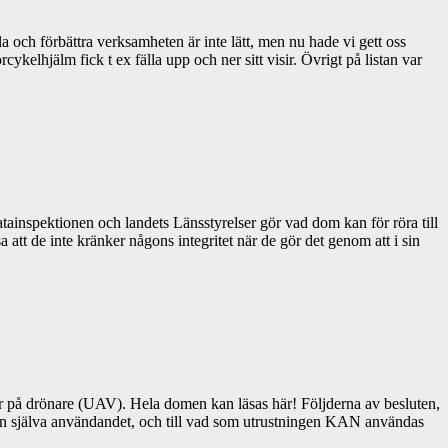
la och förbättra verksamheten är inte lätt, men nu hade vi gett oss
ykelhjälm fick t ex fälla upp och ner sitt visir. Övrigt på listan var
ainspektionen och landets Länsstyrelser gör vad dom kan för röra till
 att de inte kränker någons integritet när de gör det genom att i sin
r på drönare (UAV). Hela domen kan läsas här! Följderna av besluten,
 ifrån själva användandet, och till vad som utrustningen KAN användas