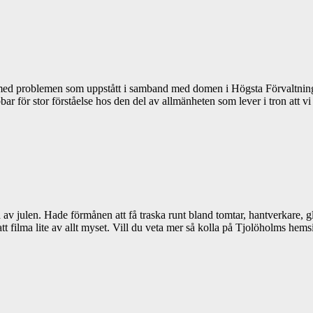
ta med problemen som uppstått i samband med domen i Högsta Förvaltnings
jobbar för stor förståelse hos den del av allmänheten som lever i tron att
 julen. Hade förmånen att få traska runt bland tomtar, hantverkare, glö
ilma lite av allt myset. Vill du veta mer så kolla på Tjolöholms hem