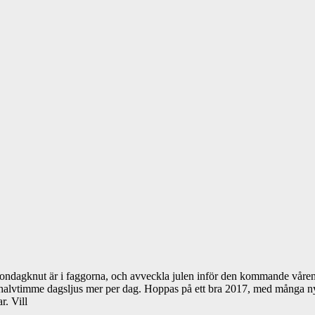
jugondagknut är i faggorna, och avveckla julen inför den kommande våren. 
a en halvtimme dagsljus mer per dag. Hoppas på ett bra 2017, med mång
r. Vill