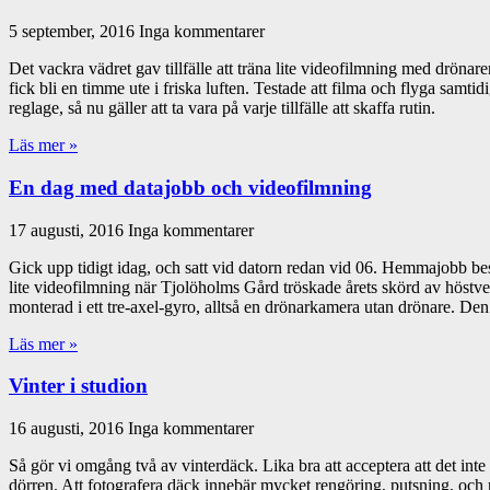
5 september, 2016
Inga kommentarer
Det vackra vädret gav tillfälle att träna lite videofilmning med drönar
fick bli en timme ute i friska luften. Testade att filma och flyga samt
reglage, så nu gäller att ta vara på varje tillfälle att skaffa rutin.
Läs mer »
En dag med datajobb och videofilmning
17 augusti, 2016
Inga kommentarer
Gick upp tidigt idag, och satt vid datorn redan vid 06. Hemmajobb bes
lite videofilmning när Tjolöholms Gård tröskade årets skörd av höst
monterad i ett tre-axel-gyro, alltså en drönarkamera utan drönare. Den 
Läs mer »
Vinter i studion
16 augusti, 2016
Inga kommentarer
Så gör vi omgång två av vinterdäck. Lika bra att acceptera att det inte
dörren. Att fotografera däck innebär mycket rengöring, putsning, och 