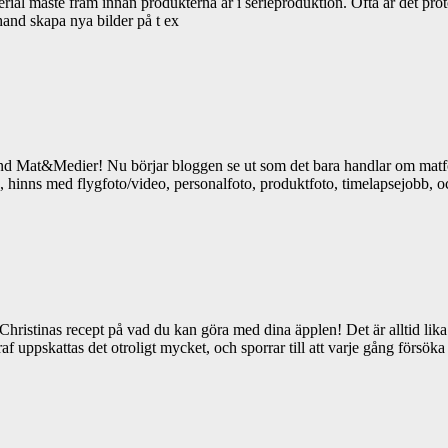
ial måste fram innan produkterna är i serieproduktion. Ofta är det pro
rhand skapa nya bilder på t ex
und Mat&Medier! Nu börjar bloggen se ut som det bara handlar om matfo
, hinns med flygfoto/video, personalfoto, produktfoto, timelapsejobb,
Christinas recept på vad du kan göra med dina äpplen! Det är alltid li
graf uppskattas det otroligt mycket, och sporrar till att varje gång försök