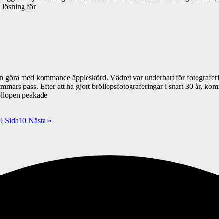
 lösning för
an göra med kommande äppleskörd. Vädret var underbart för fotograferin
immars pass. Efter att ha gjort bröllopsfotograferingar i snart 30 år, kom
röllopen peakade
9
Sida
10
Nästa »