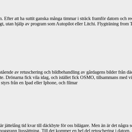
en. Efter att ha suttit ganska många timmar i sträck framför datorn och 
idigt, utan hjälp av program som Autopilot eller Litchi. Flygträning from
tående av retuschering och bildbehandling av gårdagens bilder från däck
vete. Drönarna fick vila idag, och istället fick OSMO, tillsammans m
styrs från en Ipad eller Iphone, och filmar
 är jättelång tid kvar till däckbyte för oss bilägare. Men än är det någr
noggrann ljussättning. Till det kommer en hel del retuschering i datorn