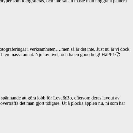
totyper som fotograferas, och inte sällan måste man noggrant planera
tograferingar i verksamheten….men så är det inte. Just nu är vi dock
 och en massa annat. Njut av livet, och ha en gooo helg! HäPP! 🙂
ka spännande att göra jobb för Leva&Bo, eftersom deras layout av
a överträffa det man gjort tidigare. Ut å plocka äpplen nu, ni som har