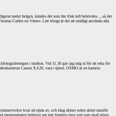
redigerat under helgen, kändes det som lite frisk luft behövdes….så det
 Thomas Carlen on Vimeo. Lite trixigt är det att smidigt använda alla
fotograferingen i studion. Vid 11.30 gav jag mig ut för att reka för
ed videokameran Canon XA20, vara i tjänst. OSMO är en kamera
a sommarveckor kvar att njuta av, och idag skiner solen skönt utanför
, så morgondagen behöver jag inte fundera över vad som skall göras.