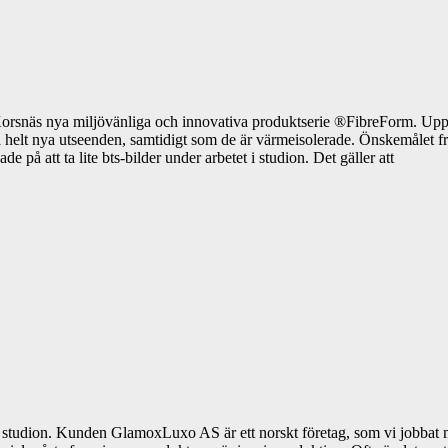
orsnäs nya miljövänliga och innovativa produktserie ®FibreForm. Uppdr
helt nya utseenden, samtidigt som de är värmeisolerade. Önskemålet från
 på att ta lite bts-bilder under arbetet i studion. Det gäller att
r i studion. Kunden GlamoxLuxo AS är ett norskt företag, som vi jobba