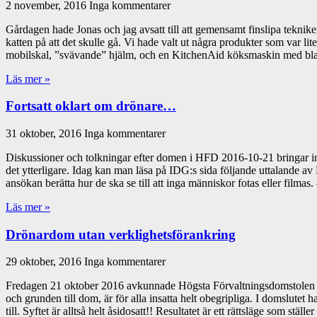
2 november, 2016
Inga kommentarer
Gårdagen hade Jonas och jag avsatt till att gemensamt finslipa tekniken 
katten på att det skulle gå. Vi hade valt ut några produkter som var lit
mobilskal, ”svävande” hjälm, och en KitchenAid köksmaskin med bl
Läs mer »
Fortsatt oklart om drönare…
31 oktober, 2016
Inga kommentarer
Diskussioner och tolkningar efter domen i HFD 2016-10-21 bringar inge
det ytterligare. Idag kan man läsa på IDG:s sida följande uttalande av 
ansökan berätta hur de ska se till att inga människor fotas eller filmas
Läs mer »
Drönardom utan verklighetsförankring
29 oktober, 2016
Inga kommentarer
Fredagen 21 oktober 2016 avkunnade Högsta Förvaltningsdomstolen sit
och grunden till dom, är för alla insatta helt obegripliga. I domslute
till. Syftet är alltså helt åsidosatt!! Resultatet är ett rättsläge som stäl