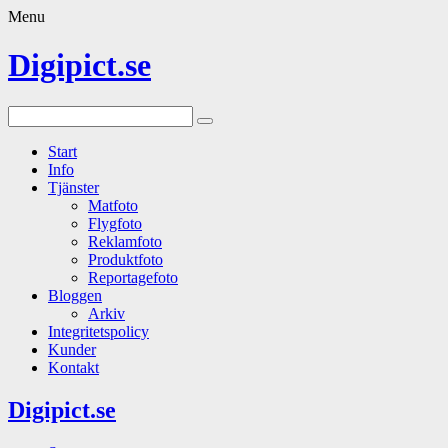
Menu
Digipict.se
Start
Info
Tjänster
Matfoto
Flygfoto
Reklamfoto
Produktfoto
Reportagefoto
Bloggen
Arkiv
Integritetspolicy
Kunder
Kontakt
Digipict.se