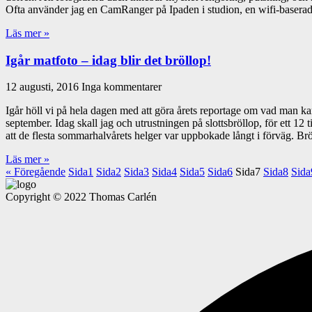
Ofta använder jag en CamRanger på Ipaden i studion, en wifi-baserad
Läs mer »
Igår matfoto – idag blir det bröllop!
12 augusti, 2016
Inga kommentarer
Igår höll vi på hela dagen med att göra årets reportage om vad man k
september. Idag skall jag och utrustningen på slottsbröllop, för ett 12 t
att de flesta sommarhalvårets helger var uppbokade långt i förväg. B
Läs mer »
« Föregående
Sida
1
Sida
2
Sida
3
Sida
4
Sida
5
Sida
6
Sida
7
Sida
8
Sida
Copyright © 2022 Thomas Carlén