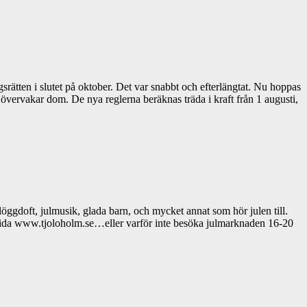
rätten i slutet på oktober. Det var snabbt och efterlängtat. Nu hoppas
 vi övervakar dom. De nya reglerna beräknas träda i kraft från 1 augusti,
ggdoft, julmusik, glada barn, och mycket annat som hör julen till.
sida www.tjoloholm.se…eller varför inte besöka julmarknaden 16-20