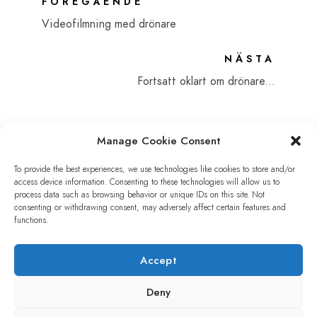
FÖREGÅENDE
Videofilmning med drönare
NÄSTA
Fortsatt oklart om drönare...
Manage Cookie Consent
To provide the best experiences, we use technologies like cookies to store and/or
Comments are closed.
access device information. Consenting to these technologies will allow us to
process data such as browsing behavior or unique IDs on this site. Not
consenting or withdrawing consent, may adversely affect certain features and
functions.
Accept
Deny