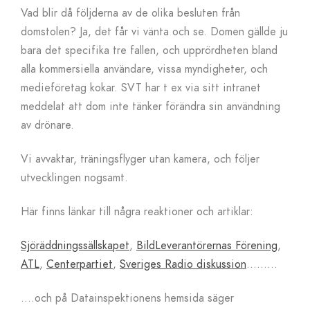
Vad blir då följderna av de olika besluten från
domstolen? Ja, det får vi vänta och se. Domen gällde ju
bara det specifika tre fallen, och upprördheten bland
alla kommersiella användare, vissa myndigheter, och
medieföretag kokar. SVT har t ex via sitt intranet
meddelat att dom inte tänker förändra sin användning
av drönare.
Vi avvaktar, träningsflyger utan kamera, och följer
utvecklingen nogsamt.
Här finns länkar till några reaktioner och artiklar:
Sjöräddningssällskapet
,
BildLeverantörernas Förening
,
ATL
,
Centerpartiet
,
Sveriges Radio diskussion
………
….och på Datainspektionens hemsida säger