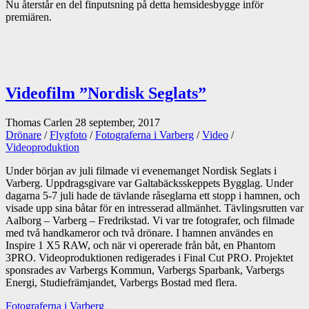
Nu återstår en del finputsning på detta hemsidesbygge inför
premiären.
Videofilm ”Nordisk Seglats”
Thomas Carlen
28 september, 2017
Drönare
/
Flygfoto
/
Fotograferna i Varberg
/
Video
/
Videoproduktion
Under början av juli filmade vi evenemanget Nordisk Seglats i
Varberg. Uppdragsgivare var Galtabäcksskeppets Bygglag. Under
dagarna 5-7 juli hade de tävlande råseglarna ett stopp i hamnen, och
visade upp sina båtar för en intresserad allmänhet. Tävlingsrutten var
Aalborg – Varberg – Fredrikstad. Vi var tre fotografer, och filmade
med två handkameror och två drönare. I hamnen användes en
Inspire 1 X5 RAW, och när vi opererade från båt, en Phantom
3PRO. Videoproduktionen redigerades i Final Cut PRO. Projektet
sponsrades av Varbergs Kommun, Varbergs Sparbank, Varbergs
Energi, Studiefrämjandet, Varbergs Bostad med flera.
Fotograferna i Varberg