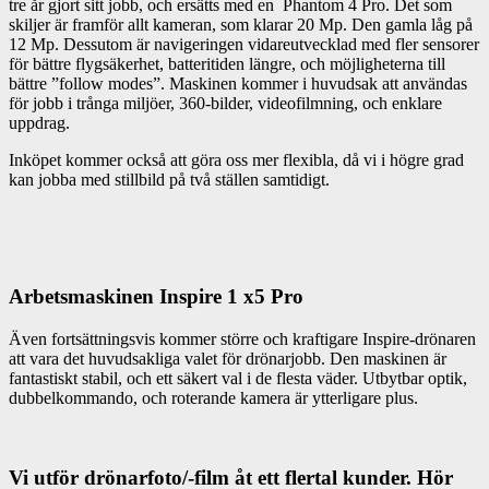
tre år gjort sitt jobb, och ersätts med en Phantom 4 Pro. Det som
skiljer är framför allt kameran, som klarar 20 Mp. Den gamla låg på
12 Mp. Dessutom är navigeringen vidareutvecklad med fler sensorer
för bättre flygsäkerhet, batteritiden längre, och möjligheterna till
bättre ”follow modes”. Maskinen kommer i huvudsak att användas
för jobb i trånga miljöer, 360-bilder, videofilmning, och enklare
uppdrag.
Inköpet kommer också att göra oss mer flexibla, då vi i högre grad
kan jobba med stillbild på två ställen samtidigt.
Arbetsmaskinen Inspire 1 x5 Pro
Även fortsättningsvis kommer större och kraftigare Inspire-drönaren
att vara det huvudsakliga valet för drönarjobb. Den maskinen är
fantastiskt stabil, och ett säkert val i de flesta väder. Utbytbar optik,
dubbelkommando, och roterande kamera är ytterligare plus.
Vi utför drönarfoto/-film åt ett flertal kunder. Hör