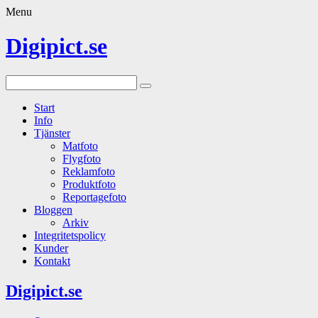
Menu
Digipict.se
Start
Info
Tjänster
Matfoto
Flygfoto
Reklamfoto
Produktfoto
Reportagefoto
Bloggen
Arkiv
Integritetspolicy
Kunder
Kontakt
Digipict.se