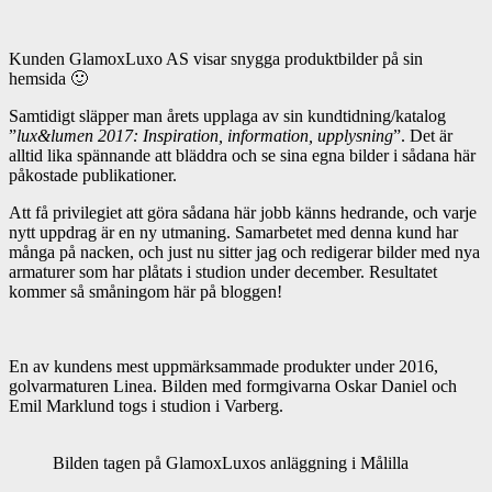
Kunden GlamoxLuxo AS visar snygga produktbilder på sin
hemsida 🙂
Samtidigt släpper man årets upplaga av sin kundtidning/katalog
”
lux&lumen 2017: Inspiration, information, upplysning
”. Det är
alltid lika spännande att bläddra och se sina egna bilder i sådana här
påkostade publikationer.
Att få privilegiet att göra sådana här jobb känns hedrande, och varje
nytt uppdrag är en ny utmaning. Samarbetet med denna kund har
många på nacken, och just nu sitter jag och redigerar bilder med nya
armaturer som har plåtats i studion under december. Resultatet
kommer så småningom här på bloggen!
En av kundens mest uppmärksammade produkter under 2016,
golvarmaturen Linea. Bilden med formgivarna Oskar Daniel och
Emil Marklund togs i studion i Varberg.
Bilden tagen på GlamoxLuxos anläggning i Målilla