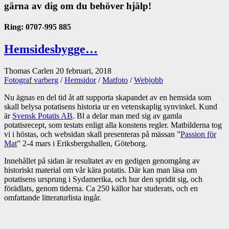
gärna av dig om du behöver hjälp!
Ring: 0707-995 885
Hemsidesbygge…
Thomas Carlen
20 februari, 2018
Fotograf varberg
/
Hemsidor
/
Matfoto
/
Webjobb
Nu ägnas en del tid åt att supporta skapandet av en hemsida som
skall belysa potatisens historia ur en vetenskaplig synvinkel. Kund
är
Svensk Potatis AB
. Bl a delar man med sig av gamla
potatisrecept, som testats enligt alla konstens regler. Matbilderna tog
vi i höstas, och websidan skall presenteras på mässan ”
Passion för
Mat
” 2-4 mars i Eriksbergshallen, Göteborg.
Innehållet på sidan är resultatet av en gedigen genomgång av
historiskt material om vår kära potatis. Där kan man läsa om
potatisens ursprung i Sydamerika, och hur den spridit sig, och
förädlats, genom tiderna. Ca 250 källor har studerats, och en
omfattande litteraturlista ingår.