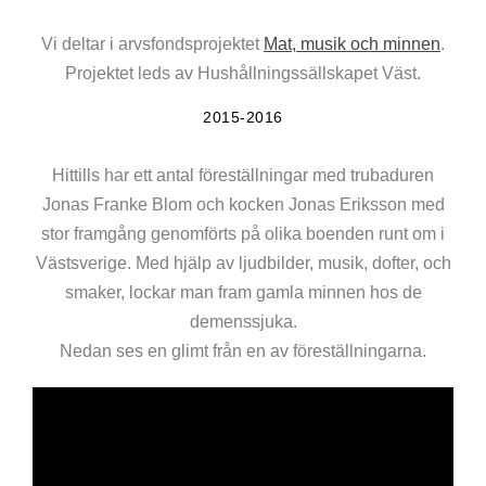
Vi deltar i arvsfondsprojektet
Mat, musik och minnen
.
Projektet leds av Hushållningssällskapet Väst.
2015-2016
Hittills har ett antal föreställningar med trubaduren
Jonas Franke Blom och kocken Jonas Eriksson med
stor framgång genomförts på olika boenden runt om i
Västsverige. Med hjälp av ljudbilder, musik, dofter, och
smaker, lockar man fram gamla minnen hos de
demenssjuka.
Nedan ses en glimt från en av föreställningarna.