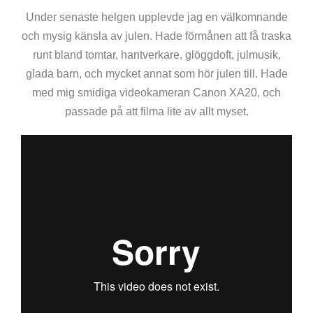
Under senaste helgen upplevde jag en välkomnande
och mysig känsla av julen. Hade förmånen att få traska
runt bland tomtar, hantverkare, glöggdoft, julmusik,
glada barn, och mycket annat som hör julen till. Hade
med mig smidiga videokameran Canon XA20, och
passade på att filma lite av allt myset.