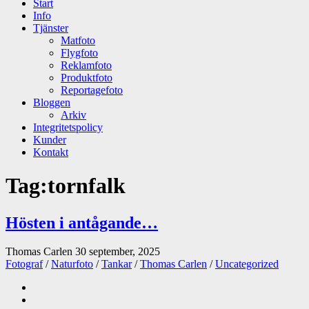
Start
Info
Tjänster
Matfoto
Flygfoto
Reklamfoto
Produktfoto
Reportagefoto
Bloggen
Arkiv
Integritetspolicy
Kunder
Kontakt
Tag:
tornfalk
Hösten i antågande…
Thomas Carlen
30 september, 2025
Fotograf
/
Naturfoto
/
Tankar
/
Thomas Carlen
/
Uncategorized