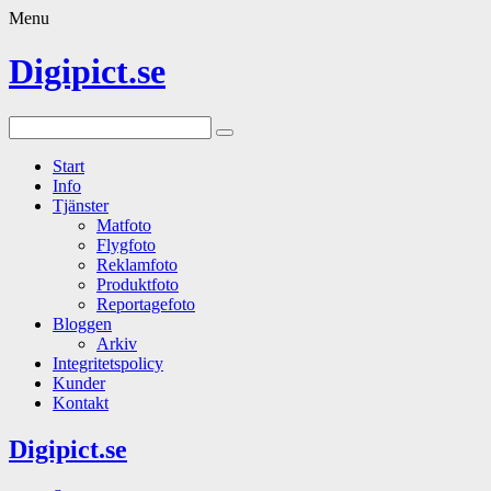
Menu
Digipict.se
Start
Info
Tjänster
Matfoto
Flygfoto
Reklamfoto
Produktfoto
Reportagefoto
Bloggen
Arkiv
Integritetspolicy
Kunder
Kontakt
Digipict.se