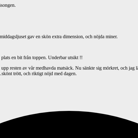
säsongen.
rmiddagsljuset gav en skön extra dimension, och nöjda miner.
lats en bit från toppen. Underbar utsikt !!
e vi upp resten av vår medhavda matsäck. Nu sänkte sig mörkret, och ja
…skönt trött, och riktigt nöjd med dagen.