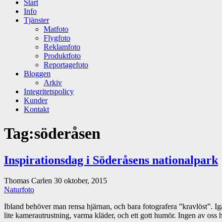
Start
Info
Tjänster
Matfoto
Flygfoto
Reklamfoto
Produktfoto
Reportagefoto
Bloggen
Arkiv
Integritetspolicy
Kunder
Kontakt
Tag:
söderåsen
Inspirationsdag i Söderåsens nationalpark
Thomas Carlen
30 oktober, 2015
Naturfoto
Ibland behöver man rensa hjärnan, och bara fotografera ”kravlöst”. Ig
lite kamerautrustning, varma kläder, och ett gott humör. Ingen av oss 