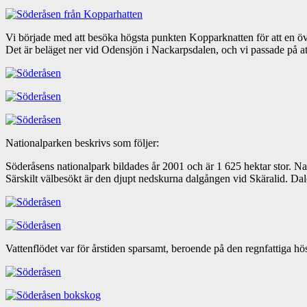
Vi började med att besöka högsta punkten Kopparknatten för att en överb
Det är beläget ner vid Odensjön i Nackarpsdalen, och vi passade på att
Nationalparken beskrivs som följer:
Söderåsens nationalpark bildades år 2001 och är 1 625 hektar stor. N
Särskilt välbesökt är den djupt nedskurna dalgången vid Skäralid. Da
Vattenflödet var för årstiden sparsamt, beroende på den regnfattiga h