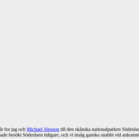
år for jag och
Michael Jönsson
till den skånska nationalparken Söderås
hade besökt Söderåsen tidigare, och vi insåg ganska snabbt vid ankomste