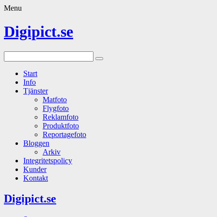
Menu
Digipict.se
Start
Info
Tjänster
Matfoto
Flygfoto
Reklamfoto
Produktfoto
Reportagefoto
Bloggen
Arkiv
Integritetspolicy
Kunder
Kontakt
Digipict.se