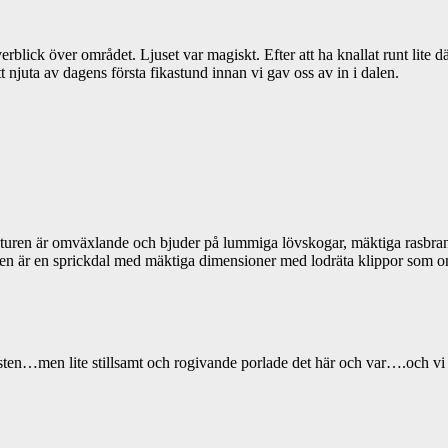
lick över området. Ljuset var magiskt. Efter att ha knallat runt lite där
 njuta av dagens första fikastund innan vi gav oss av in i dalen.
aturen är omväxlande och bjuder på lummiga lövskogar, mäktiga rasbran
len är en sprickdal med mäktiga dimensioner med lodräta klippor som o
östen…men lite stillsamt och rogivande porlade det här och var….och vi 