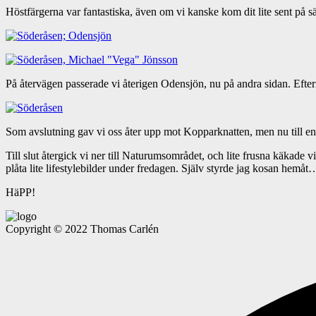
Höstfärgerna var fantastiska, även om vi kanske kom dit lite sent på 
På återvägen passerade vi återigen Odensjön, nu på andra sidan. Efte
Som avslutning gav vi oss åter upp mot Kopparknatten, men nu till en p
Till slut återgick vi ner till Naturumsområdet, och lite frusna käkad
plåta lite lifestylebilder under fredagen. Själv styrde jag kosan hemåt
HäPP!
Copyright © 2022 Thomas Carlén