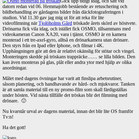
Gick upp tidigt idag, och satt vid
datorn redan vid 06. Hemmajobb bestående av retuschering och
bildbehandling av gårdagens bilder från däckfotograferingen i
studion. Vid 11.30 gav jag mig ut för att reka för lite
videofilmning när
Tjolöholms Gård
tröskade årets skörd av höstvete.
Drönarna fick vila idag, och istället fick OSMO, tillsammans med
videokameran Canon XA20, vara i tjänst. OSMO är en kamera
monterad i ett tre-axel-gyro, alltså en drönarkamera utan drönare.
Den styrs från en Ipad eller Iphone, och filmar i 4K.
Upphängningen gör att den är relativt okänslig för stötar och vingel.
Monteringen skedde på tröskans trappräcke…… se lilla bilden. Den
kan även monteras på glas, plåt eller andra ytor med hjälp av olika
anordningar.
Målet med dagens övningar har varit att finslipa arbetsrutiner,
såsom planering, och handhavande av hård- och mjukvaror. Tanken
är att samla material till en ny promo-film som skall färdigställas
under hösten. Vid nästa tillfälle det tröskas blir det filmning med
drönare. 🙂
Nu kvarstår urval av dagens material, innan det blir lite OS framför
Tv:n!
Ha det gott!