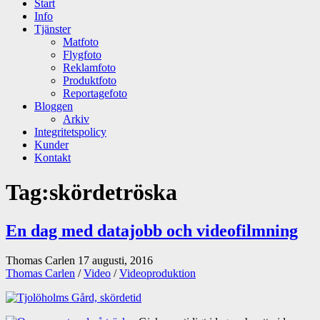
Start
Info
Tjänster
Matfoto
Flygfoto
Reklamfoto
Produktfoto
Reportagefoto
Bloggen
Arkiv
Integritetspolicy
Kunder
Kontakt
Tag:
skördetröska
En dag med datajobb och videofilmning
Thomas Carlen
17 augusti, 2016
Thomas Carlen
/
Video
/
Videoproduktion