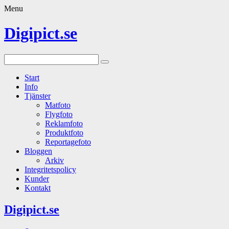
Menu
Digipict.se
Start
Info
Tjänster
Matfoto
Flygfoto
Reklamfoto
Produktfoto
Reportagefoto
Bloggen
Arkiv
Integritetspolicy
Kunder
Kontakt
Digipict.se