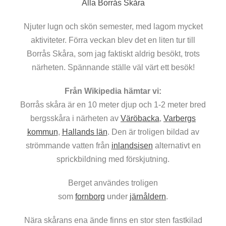
Alla
Borrås Skåra
Njuter lugn och skön semester, med lagom mycket
aktiviteter. Förra veckan blev det en liten tur till
Borrås Skåra, som jag faktiskt aldrig besökt, trots
närheten. Spännande ställe väl värt ett besök!
Från Wikipedia hämtar vi:
Borrås skåra är en 10 meter djup och 1-2 meter bred
bergsskåra i närheten av
Väröbacka
,
Varbergs
kommun
,
Hallands län
. Den är troligen bildad av
strömmande vatten från
inlandsisen
alternativt en
sprickbildning med förskjutning.
Berget användes troligen
som
fornborg
under
järnåldern
.
Nära skårans ena ände finns en stor sten fastkilad