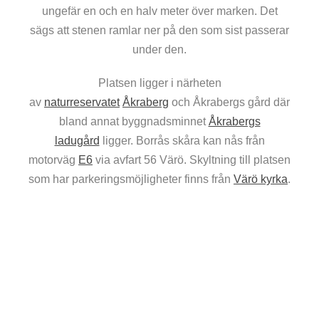
ungefär en och en halv meter över marken. Det
sägs att stenen ramlar ner på den som sist passerar
under den.
Platsen ligger i närheten
av
naturreservatet
Åkraberg
och Åkrabergs gård där
bland annat byggnadsminnet
Åkrabergs
ladugård
ligger. Borrås skåra kan nås från
motorväg
E6
via avfart 56 Värö. Skyltning till platsen
som har parkeringsmöjligheter finns från
Värö kyrka
.