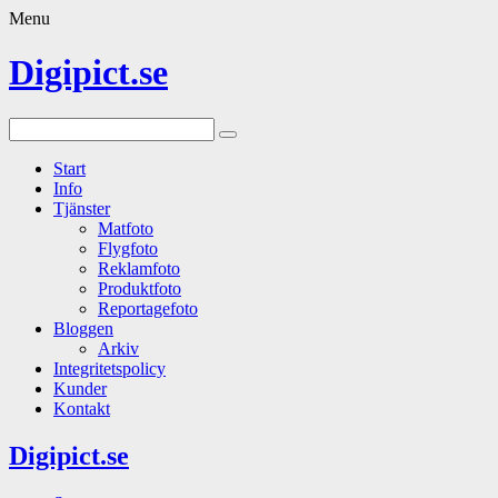
Menu
Digipict.se
Start
Info
Tjänster
Matfoto
Flygfoto
Reklamfoto
Produktfoto
Reportagefoto
Bloggen
Arkiv
Integritetspolicy
Kunder
Kontakt
Digipict.se