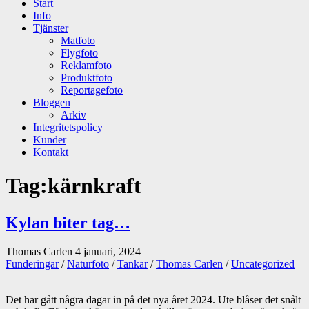
Start
Info
Tjänster
Matfoto
Flygfoto
Reklamfoto
Produktfoto
Reportagefoto
Bloggen
Arkiv
Integritetspolicy
Kunder
Kontakt
Tag:
kärnkraft
Kylan biter tag…
Thomas Carlen
4 januari, 2024
Funderingar
/
Naturfoto
/
Tankar
/
Thomas Carlen
/
Uncategorized
Det har gått några dagar in på det nya året 2024. Ute blåser det snålt