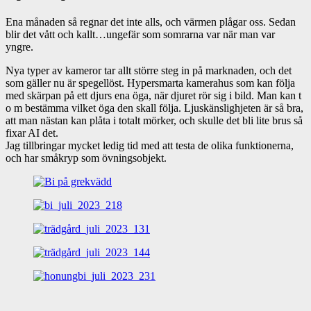
Ena månaden så regnar det inte alls, och värmen plågar oss. Sedan
blir det vått och kallt…ungefär som somrarna var när man var
yngre.
Nya typer av kameror tar allt större steg in på marknaden, och det
som gäller nu är spegellöst. Hypersmarta kamerahus som kan följa
med skärpan på ett djurs ena öga, när djuret rör sig i bild. Man kan t
o m bestämma vilket öga den skall följa. Ljuskänslighjeten är så bra,
att man nästan kan plåta i totalt mörker, och skulle det bli lite brus så
fixar AI det.
Jag tillbringar mycket ledig tid med att testa de olika funktionerna,
och har småkryp som övningsobjekt.