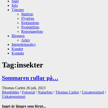
Start
Info
Tjänster
Matfoto
Flygfoto
Reklamfoto
Produktfoto
Reportagefoto
Bloggen
Arkiv
Integritetspolicy
Kunder
Kontakt
Tag:
insekter
Sommaren rullar på…
Thomas Carlen
26 juli, 2023
Blombilder
/
Fotograf
/
Naturfoto
/
Thomas Carlen
/
Uncategorized
/
Unkategorisiert
Inget är längre som förut...