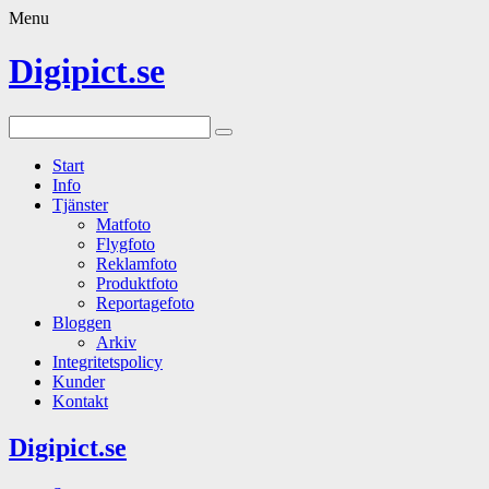
Menu
Digipict.se
Start
Info
Tjänster
Matfoto
Flygfoto
Reklamfoto
Produktfoto
Reportagefoto
Bloggen
Arkiv
Integritetspolicy
Kunder
Kontakt
Digipict.se