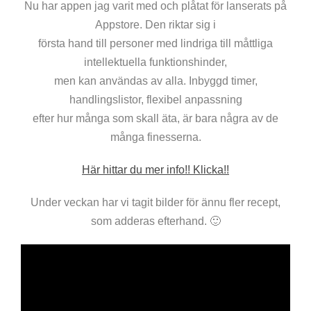
Nu har appen jag varit med och plåtat för lanserats på
Appstore. Den riktar sig i
första hand till personer med lindriga till måttliga
intellektuella funktionshinder,
men kan användas av alla. Inbyggd timer,
handlingslistor, flexibel anpassning
efter hur många som skall äta, är bara några av de
många finesserna.
Här hittar du mer info!! Klicka!!
Under veckan har vi tagit bilder för ännu fler recept,
som adderas efterhand. 🙂