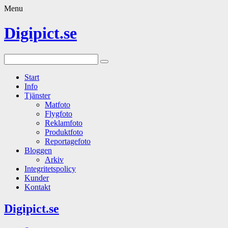
Menu
Digipict.se
Start
Info
Tjänster
Matfoto
Flygfoto
Reklamfoto
Produktfoto
Reportagefoto
Bloggen
Arkiv
Integritetspolicy
Kunder
Kontakt
Digipict.se