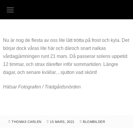
Nu är nog de flesta av oss lite lätt trötta på frost och kyla. Det
börjar dock våras lite här och däroch snart nalkas
vårdagjämningen runt 21 mars. Då passerar solens uppetid
12 timmar, och strax därefter inför sommartiden. Längre
dagar, och senare kvällar…sjutton vad skönt!
Hälsar Fotografen / Trädgårdsnörden
THOMAS CARLEN
15 MARS, 2021
BLOMBILDER