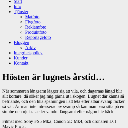
Start
Info
Tjänster
Matfoto
Flygfoto
Reklamfoto
Produktfoto
Reportagefoto
Bloggen
Arkiv
Integritetspolicy
Kunder
Kontakt
Hösten är lugnets årstid…
När sommaren långsamt lägger sig att vila, och dagarnas längd blir
allt kortare, då söker jag mig gärna ut i skogen. Lugnet där känns så
befriande, och den lilla spänningen i att leta efter ätbar svamp räcker
så väl. Är man inte intresserad av svamp så kan man bara sitta på en
stubbe och njuta….eller vandra långsamt efter någon lite bäck.
Filmat med Sony FS5 Mk2, Canon 5D Mk4, och drönaren DJI
Mavic Pro 2.