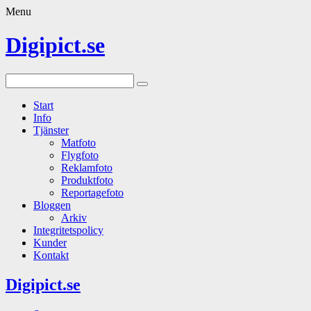
Menu
Digipict.se
Start
Info
Tjänster
Matfoto
Flygfoto
Reklamfoto
Produktfoto
Reportagefoto
Bloggen
Arkiv
Integritetspolicy
Kunder
Kontakt
Digipict.se